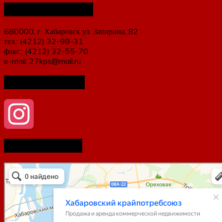
Наши контакты
680000, г. Хабаровск ул. Запарина, 82
тел.: (4212) 32-98-31
факс.: (4212) 32-55-70
e-mail: 27kps@mail.ru
Мы в соцсетях
Как нас найти
Instagram
Хабаровский Крайпотребсоюз
Продажа и аренда коммерческой недвижимости в Хабаровске