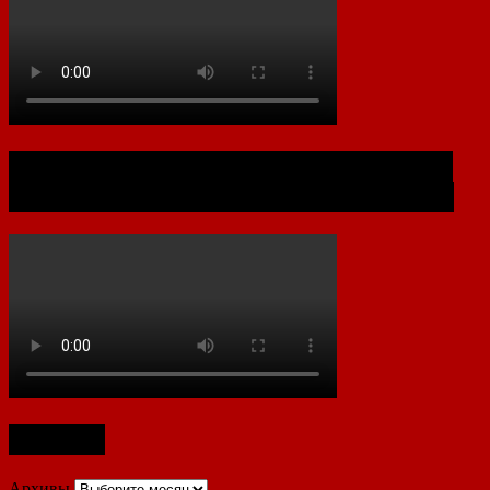
Документальный фильм к 80-летию
Хабаровской Крайпотребкооперации
Архивы
Архивы