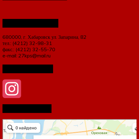
Наши контакты
680000, г. Хабаровск ул. Запарина, 82
тел.: (4212) 32-98-31
факс.: (4212) 32-55-70
e-mail: 27kps@mail.ru
Мы в соцсетях
Как нас найти
Instagram
Хабаровский Крайпотребсоюз
Продажа и аренда коммерческой недвижимости в Хабаровске