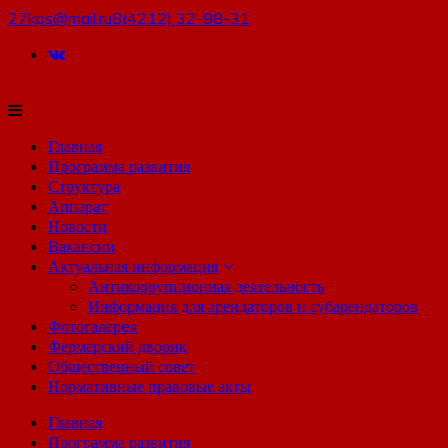
27kps@mail.ru
8(4212) 32-98-31
Главная
Программа развития
Структура
Аппарат
Новости
Вакансии
Актуальная информация
Антикоррупционная деятельность
Информация для арендаторов и субарендаторов
Фотогалерeя
Фермерский дворик
Общественный совет
Нормативные правовые акты
Главная
Программа развития