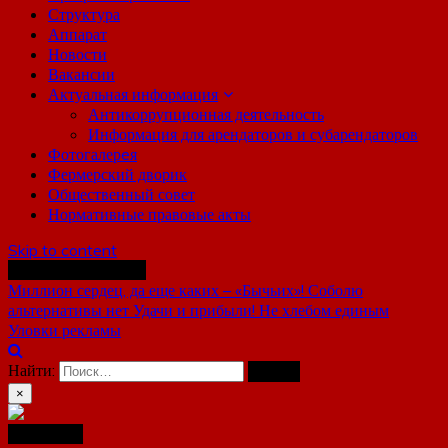
Структура
Аппарат
Новости
Вакансии
Актуальная информация
Антикоррупционная деятельность
Информация для арендаторов и субарендаторов
Фотогалерeя
Фермерский дворик
Общественный совет
Нормативные правовые акты
Skip to content
Последние новости
Миллион сердец, да еще каких – «Бычьих»!
Соболю
альтернативы нет
Удачи и прибыли!
Не хлебом единым
Уловки рекламы
Найти:
×
Навигация