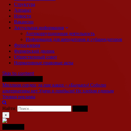
Структура
Аппарат
Новости
Вакансии
Актуальная информация
Антикоррупционная деятельность
Информация для арендаторов и субарендаторов
Фотогалерeя
Фермерский дворик
Общественный совет
Нормативные правовые акты
Skip to content
Последние новости
Миллион сердец, да еще каких – «Бычьих»!
Соболю
альтернативы нет
Удачи и прибыли!
Не хлебом единым
Уловки рекламы
Найти:
×
Навигация