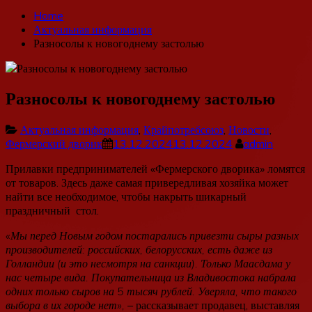
Home
Актуальная информация
Разносолы к новогоднему застолью
Разносолы к новогоднему застолью
Актуальная информация
,
Крайпотребсоюз
,
Новости
,
Фермерский дворик
13.12.2024
13.12.2024
admin
Прилавки предпринимателей «Фермерского дворика» ломятся
от товаров. Здесь даже самая привередливая хозяйка может
найти все необходимое, чтобы накрыть шикарный
праздничный стол.
«Мы перед Новым годом постарались привезти сыры разных
производителей: российских, белорусских, есть даже из
Голландии (и это несмотря на санкции). Только Маасдама у
нас четыре вида. Покупательница из Владивостока набрала
одних только сыров на 5 тысяч рублей. Уверяла, что такого
выбора в их городе нет»,
– рассказывает продавец, выставляя