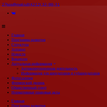
27kps@mail.ru
8(4212) 32-98-31
Главная
Программа развития
Структура
Аппарат
Новости
Вакансии
Актуальная информация
Антикоррупционная деятельность
Информация для арендаторов и субарендаторов
Фотогалерeя
Фермерский дворик
Общественный совет
Нормативные правовые акты
Главная
Программа развития