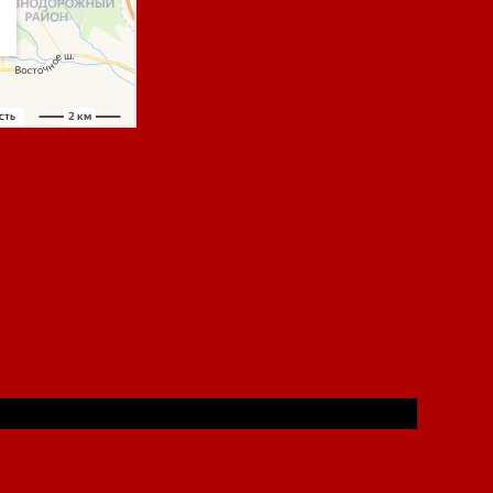
баровской Крайпотребкооперации