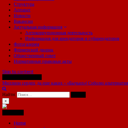
Структура
Аппарат
Новости
Вакансии
Актуальная информация
Антикоррупционная деятельность
Информация для арендаторов и субарендаторов
Фотогалерeя
Фермерский дворик
Общественный совет
Нормативные правовые акты
Skip to content
Последние новости
Миллион сердец, да еще каких – «Бычьих»!
Соболю альтернати
Найти:
×
Навигация
Home