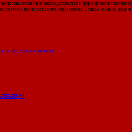
вопросы изменения законодательства и формирования кооперати
ия системы кооперативного образования, а также лучших нацио
он на Фермерском дворике
ычьих»!