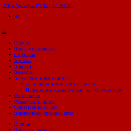
27kps@mail.ru
8(4212) 32-98-31
Главная
Программа развития
Структура
Аппарат
Новости
Вакансии
Актуальная информация
Антикоррупционная деятельность
Информация для арендаторов и субарендаторов
Фотогалерeя
Фермерский дворик
Общественный совет
Нормативные правовые акты
Главная
Программа развития