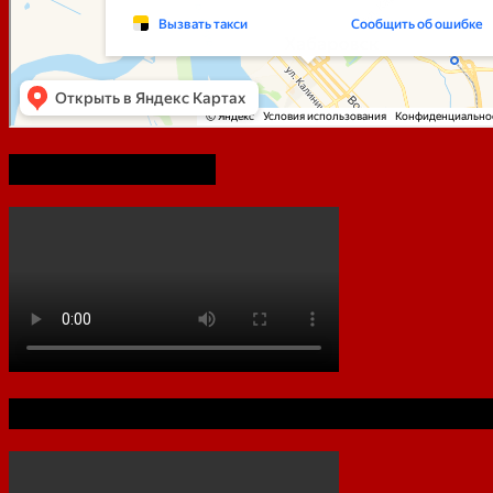
75-летие Победы
Документальный фильм к 80-летию Ха