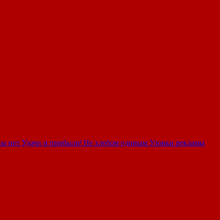
вы нет
Удачи и прибыли!
Не хлебом единым
Уловки рекламы