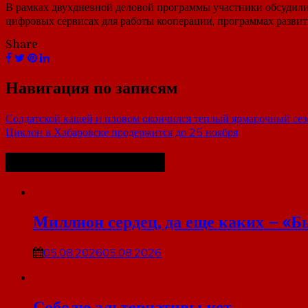
В рамках двухдневной деловой программы участники обсудили 
цифровых сервисах для работы кооперации, программах развит
Share
Навигация по записям
Солдатской кашей и пловом окончился теплый ярмарочный сез
Циклон в Хабаровске продержится до 25 ноября
Похожие публикации
Миллион сердец, да еще каких – «Б
05.08.2026
05.08.2026
Соболю альтернативы нет