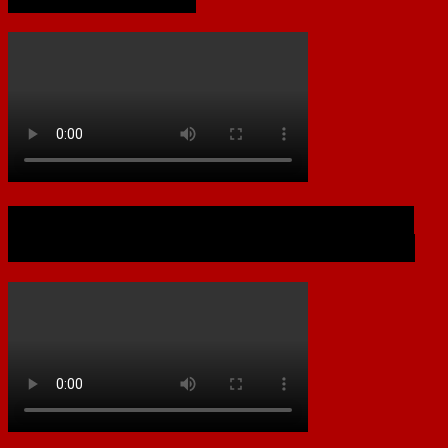
Документальный фильм к 80-летию
Хабаровской Крайпотребкооперации