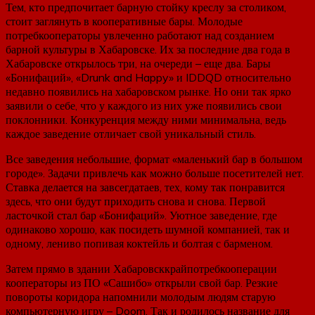
Тем, кто предпочитает барную стойку креслу за столиком,
стоит заглянуть в кооперативные бары. Молодые
потребкооператоры увлеченно работают над созданием
барной культуры в Хабаровске. Их за последние два года в
Хабаровске открылось три, на очереди – еще два. Бары
«Бонифаций», «Drunk and Happy» и IDDQD относительно
недавно появились на хабаровском рынке. Но они так ярко
заявили о себе, что у каждого из них уже появились свои
поклонники. Конкуренция между ними минимальна, ведь
каждое заведение отличает свой уникальный стиль.
Все заведения небольшие, формат «маленький бар в большом
городе». Задачи привлечь как можно больше посетителей нет.
Ставка делается на завсегдатаев, тех, кому так понравится
здесь, что они будут приходить снова и снова. Первой
ласточкой стал бар «Бонифаций». Уютное заведение, где
одинаково хорошо, как посидеть шумной компанией, так и
одному, лениво попивая коктейль и болтая с барменом.
Затем прямо в здании Хабаровсккрайпотребкооперации
кооператоры из ПО «Сашибо» открыли свой бар. Резкие
повороты коридора напомнили молодым людям старую
компьютерную игру – Doom. Так и родилось название для