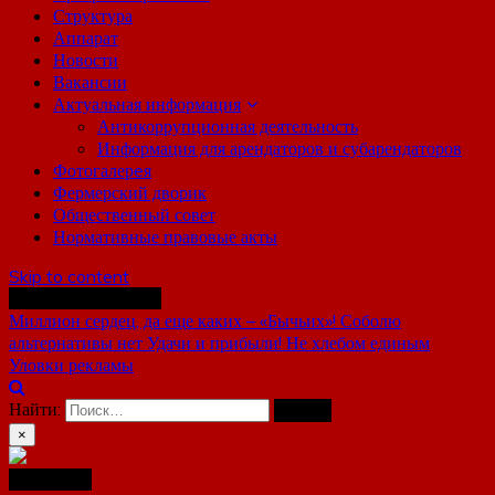
Структура
Аппарат
Новости
Вакансии
Актуальная информация
Антикоррупционная деятельность
Информация для арендаторов и субарендаторов
Фотогалерeя
Фермерский дворик
Общественный совет
Нормативные правовые акты
Skip to content
Последние новости
Миллион сердец, да еще каких – «Бычьих»!
Соболю
альтернативы нет
Удачи и прибыли!
Не хлебом единым
Уловки рекламы
Найти:
×
Навигация