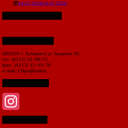
24.07.2026
24.07.2026
Наша организация
Наши контакты
680000, г. Хабаровск ул. Запарина, 82
тел.: (4212) 32-98-31
факс.: (4212) 32-55-70
e-mail: 27kps@mail.ru
Мы в соцсетях
Как нас найти
Instagram