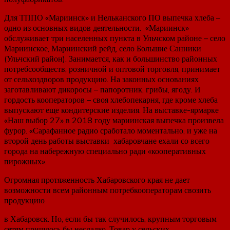
Для ТППО «Мариинск» и Нельканского ПО выпечка хлеба –
одно из основных видов деятельности. «Мариинск»
обслуживает три населенных пункта в Ульчском районе – село
Мариинское, Мариинский рейд, село Большие Санники
(Ульчский район). Занимается, как и большинство районных
потребсообществ, розничной и оптовой торговля, принимает
от сельхоздворов продукцию. На законных основаниях
заготавливают дикоросы – папоротник, грибы, ягоду. И
гордость кооператоров – своя хлебопекарня, где кроме хлеба
выпускают еще кондитерские изделия. На выставке-ярмарке
«Наш выбор 27» в 2018 году мариинская выпечка произвела
фурор. «Сарафанное радио сработало моментально, и уже на
второй день работы выставки хабаровчане ехали со всего
города на набережную специально ради «кооперативных
пирожных».
Огромная протяженность Хабаровского края не дает
возможности всем районным потребкооператорам свозить
продукцию
в Хабаровск. Но, если бы так случилось, крупным торговым
сетям пришлось бы несладко. Товар у сельских