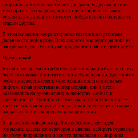
спортивных матчей, выступают ди-джеи. В другом потише,
там царит классика рока, под которую хорошо вальяжно
устроиться на диване и пить что-нибудь вкусно пахнущее со
старым другом.
В этом же здании скоро откроется гостиница и ресторан
дальневосточной кухни. Всех секретов кооператоры пока не
раскрывают, но, судя по уже проделанной работе, будет круто.
Идем с нами!
В советское время потребительская кооперация была на слуху,
были техникумы и институты потребкооперации. Для многих
ребят из деревень именно кооперация стала социальным
лифтом: начав простыми кооператорами, они в итоге
оказывались на руководящих должностях. Сейчас, к
сожалению, от стройной системы мало что осталось. Более
того, сельская молодежь не знает, какие преимущества может
им дать участие в кооперативном движении.
В правлении Хабаровсккрайпотребсоюза зреет идея:
открывать классы кооператоров в школах, набирать студентов
по этому направлению и все это параллельно с широким