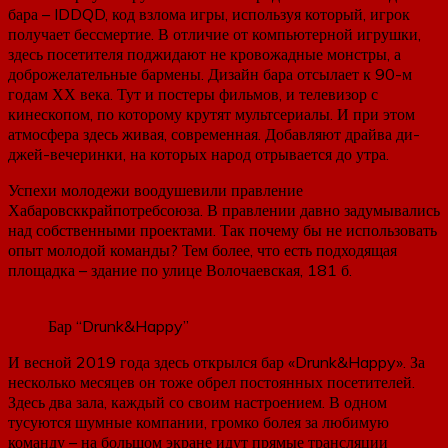
бара – IDDQD, код взлома игры, используя который, игрок
получает бессмертие. В отличие от компьютерной игрушки,
здесь посетителя поджидают не кровожадные монстры, а
доброжелательные бармены. Дизайн бара отсылает к 90-м
годам ХХ века. Тут и постеры фильмов, и телевизор с
кинескопом, по которому крутят мультсериалы. И при этом
атмосфера здесь живая, современная. Добавляют драйва ди-
джей-вечеринки, на которых народ отрывается до утра.
Успехи молодежи воодушевили правление
Хабаровсккрайпотребсоюза. В правлении давно задумывались
над собственными проектами. Так почему бы не использовать
опыт молодой команды? Тем более, что есть подходящая
площадка – здание по улице Волочаевская, 181 б.
Бар “Drunk&Happy”
И весной 2019 года здесь открылся бар «Drunk&Happy». За
несколько месяцев он тоже обрел постоянных посетителей.
Здесь два зала, каждый со своим настроением. В одном
тусуются шумные компании, громко болея за любимую
команду – на большом экране идут прямые трансляции