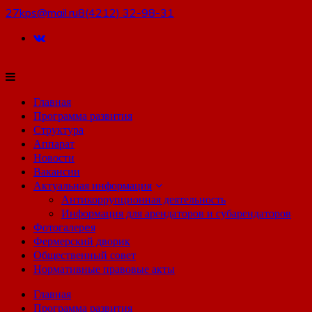
27kps@mail.ru
8(4212) 32-98-31
Главная
Программа развития
Структура
Аппарат
Новости
Вакансии
Актуальная информация
Антикоррупционная деятельность
Информация для арендаторов и субарендаторов
Фотогалерeя
Фермерский дворик
Общественный совет
Нормативные правовые акты
Главная
Программа развития