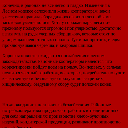
Конечно, в районах не все легко и гладко. Изменения в
Лесном кодексе осложнили жизнь кооператорам: закон
ужесточил правила сбора дикоросов, из-за чего объемы
заготовок уменьшились. Хотя у горожан дары леса по-
прежнему пользуются огромной популярностью, достаточно
взглянуть на ряды «черных сборщиков», которые стоят по
улицам дальневосточных городов. Тут и папоротник, и едва
проклюнувшаяся черемша, и кедровая шишка.
Хорошая новость: ожидаются послабления в лесном
законодательстве. Районные кооператоры надеются, что
корректировки пойдут всем на пользу. Во-первых, у сельчан
появится честный заработок, во-вторых, потребитель получит
качественную и безопасную продукцию, в-третьих,
хищническому, бездумному сбору будет положен конец.
Но «в ожидании» не значит «в бездействии». Районные
потребкооперативы продолжают работать в традиционных
для себя направлениях: производстве хлебо-булочных
изделий, кондитерской продукции, развивают производство
полуфабрикатов.