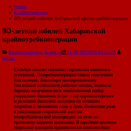
Home
Крайпотребсоюз
80-летний юбилей Хабаровской крайпотребкооперации
80-летний юбилей Хабаровской
крайпотребкооперации
Крайпотребсоюз
,
Новости
14.08.2019
05.03.2020
admin
Сегодня можно сказать: стратегия оказалась
успешной. Потребкооперация стала спасением
для сельчан. Благодаря кооперативному
движению создаются рабочие места, жители
деревни получают весь необходимый набор
социально-бытовых услуг – от парикмахерских
и ремонта бытовой техники до вспашки
огородов и заготовки сена и дров.
Основную роль
в реализации социальной миссии
потребительской кооперации на селе по-
прежнему играют магазины. В трудные времена
торговые площади практически повсеместно