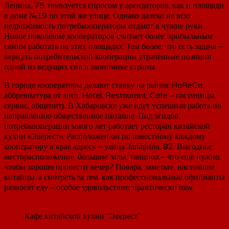
Ленина, 75, пользуется спросом у арендаторов, как и площади
в доме №19 по этой же улице. Однако далеко не всю
недвижимость потребкооператоры отдают в чужие руки.
Новое поколение кооператоров считает более прибыльным
самим работать на этих площадях. Тем более, что есть задача –
вернуть потребительской кооперации утраченные позиции
одной из ведущих сил в экономике страны.
В городе кооператоры делают ставку на рынок HoReCa,
аббревиатура от англ. Hotel, Restaurant, Cafe – гостиницы,
сервис, общепит). В Хабаровске уже идет успешная работа по
направлению общественное питание. Под эгидой
потребкооперации много лет работает ресторан китайской
кухни «Эверест». Расположен он по известному каждому
кооператору в крае адресу – улица Запарина, 82. Выгодное
месторасположение, большие залы, танцпол – что еще нужно,
чтобы хорошо провести вечер? Повара, заметьте, настоящие
китайцы, а смотреть за тем, как профессиональные официанты
разносят еду – особое удовольствие, практически шоу.
Кафе китайской кухни “Эверест”