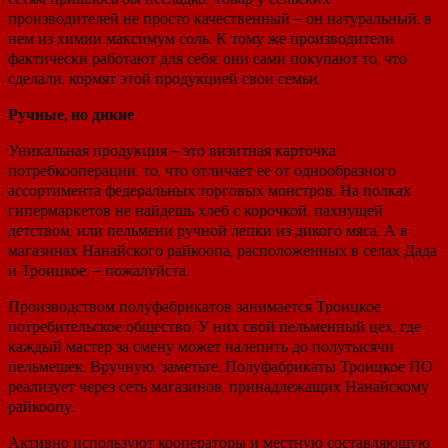
производителей не просто качественный – он натуральный, в
нем из химии максимум соль. К тому же производители
фактически работают для себя: они сами покупают то, что
сделали, кормят этой продукцией свои семьи.
Ручные, но дикие
Уникальная продукция – это визитная карточка
потребкооперации, то, что отличает ее от однообразного
ассортимента федеральных торговых монстров. На полках
гипермаркетов не найдешь хлеб с корочкой, пахнущей
детством, или пельмени ручной лепки из дикого мяса. А в
магазинах Нанайского райкоопа, расположенных в селах Дада
и Троицкое, – пожалуйста.
Производством полуфабрикатов занимается Троицкое
потребительское общество. У них свой пельменный цех, где
каждый мастер за смену может налепить до полутысячи
пельмешек. Вручную, заметьте. Полуфабрикаты Троицкое ПО
реализует через сеть магазинов, принадлежащих Нанайскому
райкоопу.
Активно используют кооператоры и местную составляющую: