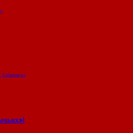
n
и Хабаровска
ычьих»!