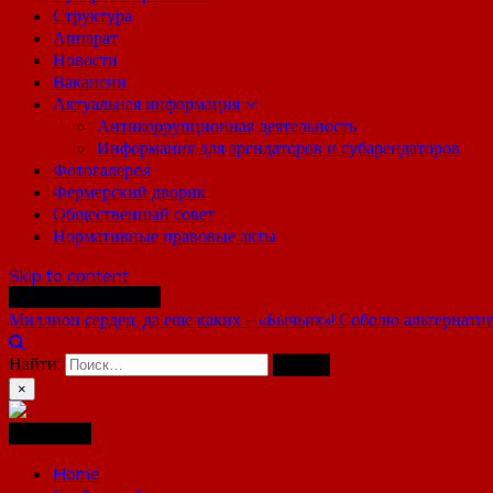
Структура
Аппарат
Новости
Вакансии
Актуальная информация
Антикоррупционная деятельность
Информация для арендаторов и субарендаторов
Фотогалерeя
Фермерский дворик
Общественный совет
Нормативные правовые акты
Skip to content
Последние новости
Миллион сердец, да еще каких – «Бычьих»!
Соболю альтернати
Найти:
×
Навигация
Home