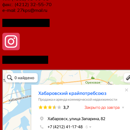
факс.: (4212) 32-55-70
e-mail: 27kps@mail.ru
Мы в соцсетях
Как нас найти
Instagram
Хабаровский Крайпотребсоюз
Продажа и аренда коммерческой недвижимости в Хабаровске