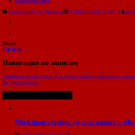
Крайпотребсоюз
Крайпотребсоюз
,
Награды
28.10.2019
07.11.2019
admi
Share
Навигация по записям
Профессионалов своего дела отметили благодарностью в мэри
Заседание Совета
Похожие публикации
Миллион сердец, да еще каких – «Б
05.08.2026
05.08.2026