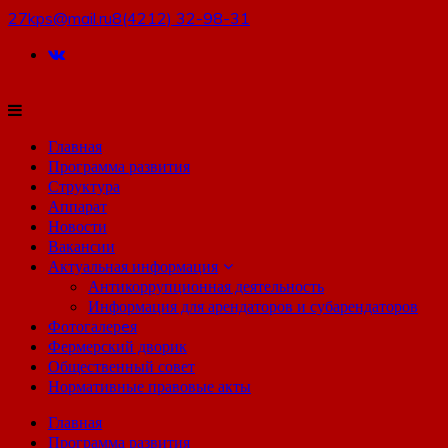
27kps@mail.ru
8(4212) 32-98-31
Главная
Программа развития
Структура
Аппарат
Новости
Вакансии
Актуальная информация
Антикоррупционная деятельность
Информация для арендаторов и субарендаторов
Фотогалерeя
Фермерский дворик
Общественный совет
Нормативные правовые акты
Главная
Программа развития