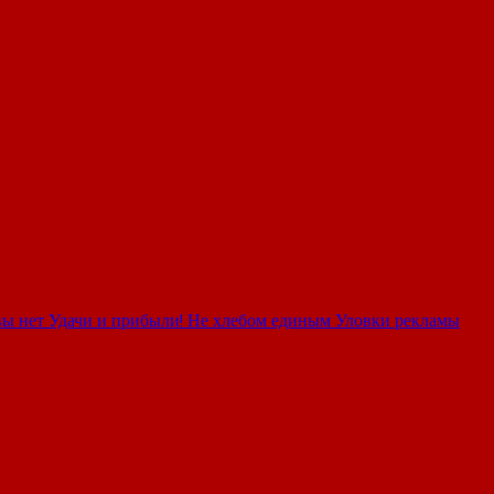
вы нет
Удачи и прибыли!
Не хлебом единым
Уловки рекламы