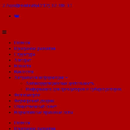
27kps@mail.ru
8(4212) 32-98-31
Главная
Программа развития
Структура
Аппарат
Новости
Вакансии
Актуальная информация
Антикоррупционная деятельность
Информация для арендаторов и субарендаторов
Фотогалерeя
Фермерский дворик
Общественный совет
Нормативные правовые акты
Главная
Программа развития