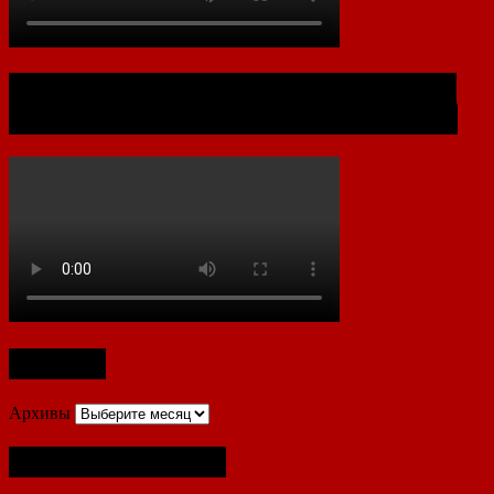
Документальный фильм к 80-летию
Хабаровской Крайпотребкооперации
Архивы
Архивы
Полезные ссылки