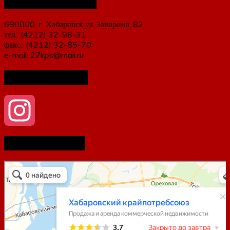
Наши контакты
680000, г. Хабаровск ул. Запарина, 82
тел.: (4212) 32-98-31
факс.: (4212) 32-55-70
e-mail: 27kps@mail.ru
Мы в соцсетях
Как нас найти
Instagram
Хабаровский Крайпотребсоюз
Продажа и аренда коммерческой недвижимости в Хабаровске