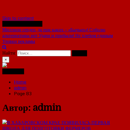
Skip to content
Последние новости
Миллион сердец, да еще каких – «Бычьих»!
Соболю
альтернативы нет
Удачи и прибыли!
Не хлебом единым
Уловки рекламы
Найти:
×
Навигация
Home
admin
Page 83
Автор:
admin